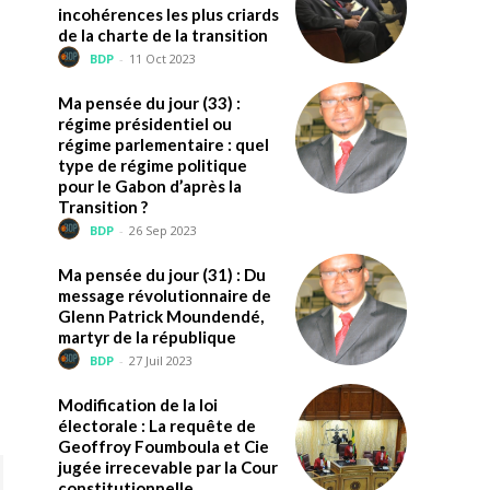
incohérences les plus criards
de la charte de la transition
BDP
-
11 Oct 2023
Ma pensée du jour (33) :
régime présidentiel ou
régime parlementaire : quel
type de régime politique
pour le Gabon d’après la
Transition ?
BDP
-
26 Sep 2023
Ma pensée du jour (31) : Du
message révolutionnaire de
Glenn Patrick Moundendé,
martyr de la république
BDP
-
27 Juil 2023
Modification de la loi
électorale : La requête de
Geoffroy Foumboula et Cie
jugée irrecevable par la Cour
constitutionnelle