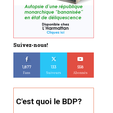
Suivez-nous!
1,877
133
558
Fans
Suiveurs
Abonnés
C'est quoi le BDP?