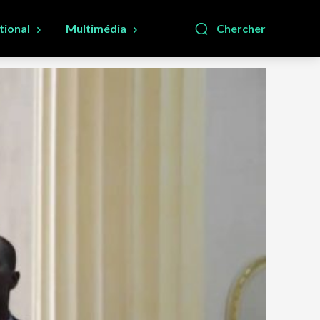
tional
Multimédia
Chercher