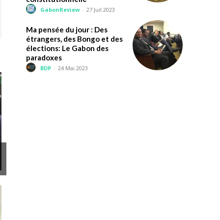
GabonReview
-
27 Juil 2023
Ma pensée du jour : Des
étrangers, des Bongo et des
élections: Le Gabon des
paradoxes
BDP
-
24 Mai 2023