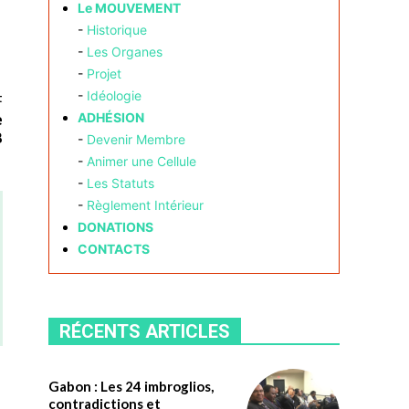
Le MOUVEMENT
-
Historique
-
Les Organes
-
Projet
-
Idéologie
t
e
ADHÉSION
B
-
Devenir Membre
-
Animer une Cellule
-
Les Statuts
-
Règlement Intérieur
DONATIONS
CONTACTS
RÉCENTS ARTICLES
Gabon : Les 24 imbroglios,
contradictions et