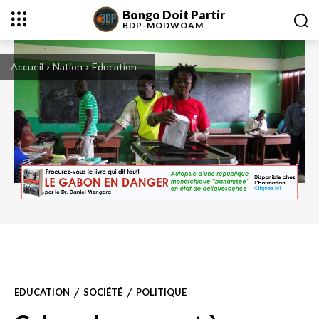
Bongo Doit Partir
BDP-
MODWOAM
Accueil
Nation
Education
Une électrice dépose son bulletin dans l'urne d'un bureau de vote, à Libreville,
lors de l'élection présidentielle du 27 août 2016 au Gabon. © REUTERS/Erauds
Wilfried Obangome
EDUCATION
SOCIÉTÉ
POLITIQUE