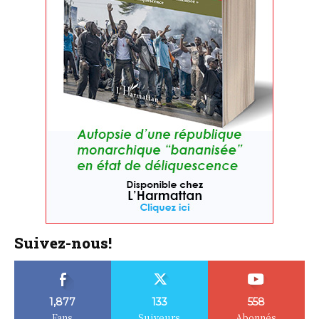
Suivez-nous!
1,877
133
558
Fans
Suiveurs
Abonnés