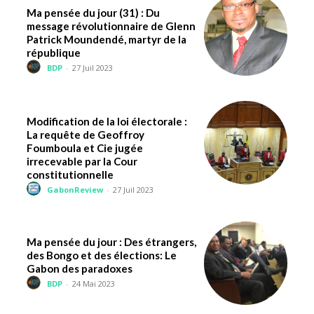
Ma pensée du jour (31) : Du
message révolutionnaire de Glenn
Patrick Moundendé, martyr de la
république
BDP
-
27 Juil 2023
Modification de la loi électorale :
La requête de Geoffroy
Foumboula et Cie jugée
irrecevable par la Cour
constitutionnelle
GabonReview
-
27 Juil 2023
Ma pensée du jour : Des étrangers,
des Bongo et des élections: Le
Gabon des paradoxes
BDP
-
24 Mai 2023