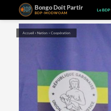
Bongo Doit Partir
Le BDP
BDP-
MODWOAM
Accueil
Nation
Coopération