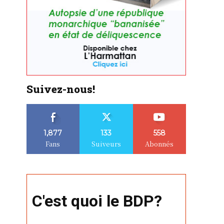
Suivez-nous!
1,877
133
558
Fans
Suiveurs
Abonnés
C'est quoi le BDP?