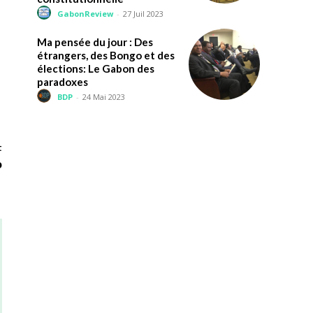
GabonReview
-
27 Juil 2023
Ma pensée du jour : Des
étrangers, des Bongo et des
élections: Le Gabon des
paradoxes
BDP
-
24 Mai 2023
t
o