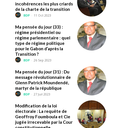
incohérences les plus criards
de la charte de la transition
BDP
-
11 Oct 2023
Ma pensée du jour (33) :
régime présidentiel ou
régime parlementaire : quel
type de régime politique
pour le Gabon d’après la
Transition ?
BDP
-
26 Sep 2023
Ma pensée du jour (31) : Du
message révolutionnaire de
Glenn Patrick Moundendé,
martyr de la république
BDP
-
27 Juil 2023
Modification de la loi
électorale : La requête de
Geoffroy Foumboula et Cie
jugée irrecevable par la Cour
constitutionnelle