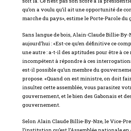
soit là. Ce n’est pas son score à la présidentie
qu’on a voulu qu’il ait une opportunité de c
marche du pays», estime le Porte-Parole du
Sans langue de bois, Alain-Claude Billie-By-
aujourd’hui : «Est-ce qu’en définitive ce com
une autre : a-t-il des aptitudes pour être à c
incompétent à répondre à ces interrogations
est-il possible qu’un membre du gouvernement
propose. «Quand on est ministre, on doit fair
insultez cette assemblée, vous parasitez vot
gouvernement, et le bien des Gabonais et des
gouvernement.
Selon Alain Claude Billie-By-Nze, le Vice-P
l’institution qu’est l’Assemblée nationale en d