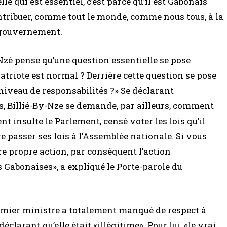
lle qui est essentiel, c’est parce qu’il est Gabonais
ontribuer, comme tout le monde, comme nous tous, à la
 gouvernement.
Nzé pense qu’une question essentielle se pose
patriote est normal ? Derrière cette question se pose
e niveau de responsabilités ?» Se déclarant
, Billié-By-Nze se demande, par ailleurs, comment
 insulte le Parlement, censé voter les lois qu’il
e passer ses lois à l’Assemblée nationale. Si vous
re propre action, par conséquent l’action
 Gabonaises», a expliqué le Porte-parole du
remier ministre a totalement manqué de respect à
éclarant qu’elle était «illégitime». Pour lui, «le vrai