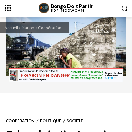
Bongo Doit Partir
BDP-
MODWOAM
Accueil
Nation
Coopération
Une jeune femme se protège de gaz lacrymogène, lors d'une manifestation de
partisans de Jean Ping, à Libreville (Gabon), le 31 août 2016 afp.com/MARCO
LONGAR
COOPÉRATION
POLITIQUE
SOCIÉTÉ