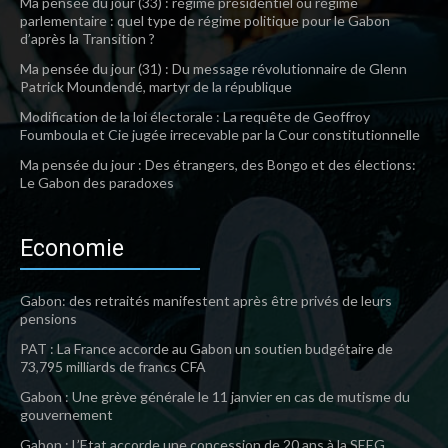
Ma pensée du jour (33) : régime présidentiel ou régime
parlementaire : quel type de régime politique pour le Gabon
d’après la Transition ?
Ma pensée du jour (31) : Du message révolutionnaire de Glenn
Patrick Moundendé, martyr de la république
Modification de la loi électorale : La requête de Geoffroy
Foumboula et Cie jugée irrecevable par la Cour constitutionnelle
Ma pensée du jour : Des étrangers, des Bongo et des élections:
Le Gabon des paradoxes
Economie
Gabon: des retraités manifestent après être privés de leurs
pensions
PAT : La France accorde au Gabon un soutien budgétaire de
73,795 milliards de francs CFA
Gabon : Une grève générale le 11 janvier en cas de mutisme du
gouvernement
Gabon : L’Etat accorde une concession de 20 ans à la SEEG