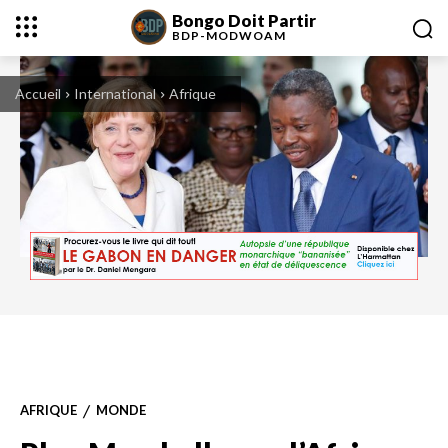
Bongo Doit Partir
BDP-
MODWOAM
Accueil
International
Afrique
Angela Merkel et Faure Gnassingbe en allemagne
AFRIQUE
MONDE