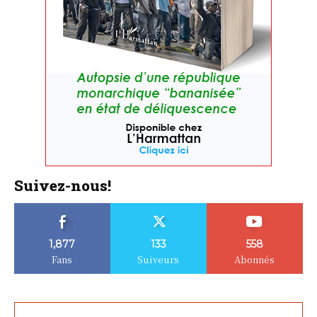
Suivez-nous!
1,877
133
558
Fans
Suiveurs
Abonnés