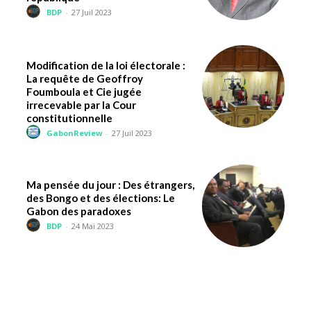
BDP
-
27 Juil 2023
Modification de la loi électorale :
La requête de Geoffroy
Foumboula et Cie jugée
irrecevable par la Cour
constitutionnelle
GabonReview
-
27 Juil 2023
Ma pensée du jour : Des étrangers,
des Bongo et des élections: Le
Gabon des paradoxes
BDP
-
24 Mai 2023