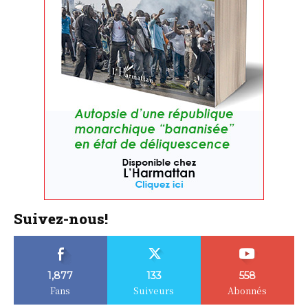
Suivez-nous!
1,877
133
558
Fans
Suiveurs
Abonnés