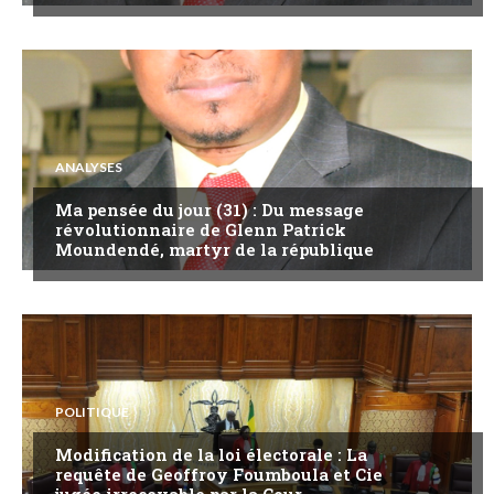
ANALYSES
Ma pensée du jour (31) : Du message
révolutionnaire de Glenn Patrick
Moundendé, martyr de la république
POLITIQUE
Modification de la loi électorale : La
requête de Geoffroy Foumboula et Cie
jugée irrecevable par la Cour