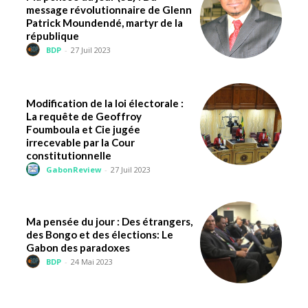
message révolutionnaire de Glenn
Patrick Moundendé, martyr de la
république
BDP
-
27 Juil 2023
Modification de la loi électorale :
La requête de Geoffroy
Foumboula et Cie jugée
irrecevable par la Cour
constitutionnelle
GabonReview
-
27 Juil 2023
Ma pensée du jour : Des étrangers,
des Bongo et des élections: Le
Gabon des paradoxes
BDP
-
24 Mai 2023