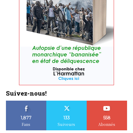
Suivez-nous!
1,877
133
558
Fans
Suiveurs
Abonnés