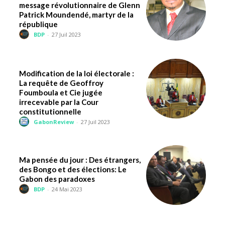
message révolutionnaire de Glenn
Patrick Moundendé, martyr de la
république
BDP
-
27 Juil 2023
Modification de la loi électorale :
La requête de Geoffroy
Foumboula et Cie jugée
irrecevable par la Cour
constitutionnelle
GabonReview
-
27 Juil 2023
Ma pensée du jour : Des étrangers,
des Bongo et des élections: Le
Gabon des paradoxes
BDP
-
24 Mai 2023