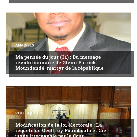
ANALYSES
Ma pensée du jour (31) : Du message
révolutionnaire de Glenn Patrick
Moundendé, martyr de la république
POLITIQUE
Modification de la loi électorale : La
requête de Geoffroy Foumboula et Cie
jugée irrecevable par la Cour