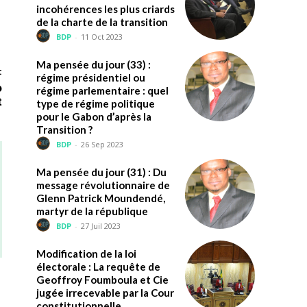
incohérences les plus criards
de la charte de la transition
BDP
-
11 Oct 2023
Ma pensée du jour (33) :
t
régime présidentiel ou
o
régime parlementaire : quel
t
type de régime politique
pour le Gabon d’après la
Transition ?
BDP
-
26 Sep 2023
Ma pensée du jour (31) : Du
message révolutionnaire de
Glenn Patrick Moundendé,
martyr de la république
BDP
-
27 Juil 2023
Modification de la loi
électorale : La requête de
Geoffroy Foumboula et Cie
jugée irrecevable par la Cour
constitutionnelle