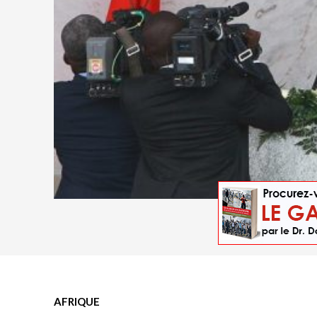
Le nouveau président angolais João Lourenço et
AFRIQUE