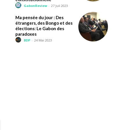
GabonReview
-
27 Juil 2023
Ma pensée du jour : Des
étrangers, des Bongo et des
élections: Le Gabon des
paradoxes
BDP
-
24 Mai 2023