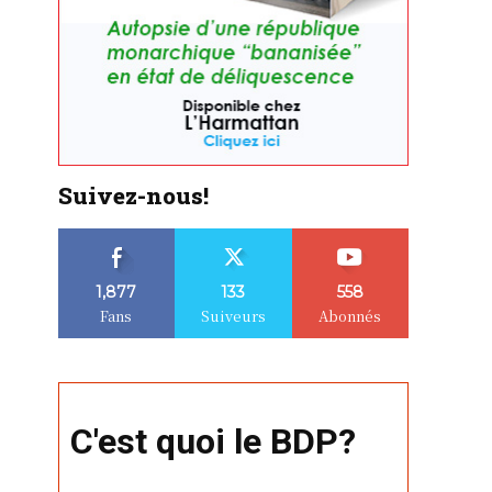
Suivez-nous!
1,877
133
558
Fans
Suiveurs
Abonnés
C'est quoi le BDP?