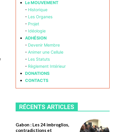
Le MOUVEMENT
-
Historique
-
Les Organes
-
Projet
-
Idéologie
ADHÉSION
-
Devenir Membre
-
Animer une Cellule
e
-
Les Statuts
-
Règlement Intérieur
DONATIONS
CONTACTS
RÉCENTS ARTICLES
Gabon : Les 24 imbroglios,
contradictions et