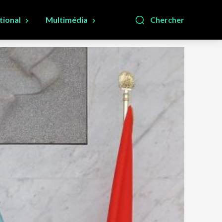
tional
Multimédia
Chercher