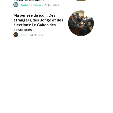
GabonReview
-
27 Juil 2023
Ma pensée du jour : Des
étrangers, des Bongo et des
élections: Le Gabon des
paradoxes
BDP
-
24 Mai 2023