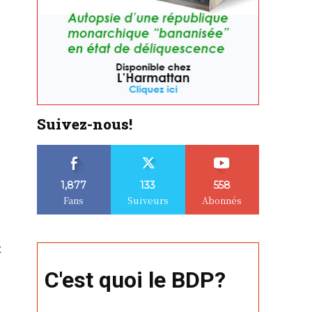
Suivez-nous!
1,877
133
558
Fans
Suiveurs
Abonnés
t
C'est quoi le BDP?