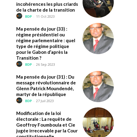
incohérences les plus criards
de la charte de la transition
BDP
-
11 Oct 2023
Ma pensée du jour (33) :
régime présidentiel ou
régime parlementaire : quel
type de régime politique
pour le Gabon d’après la
Transition ?
BDP
-
26 Sep 2023
Ma pensée du jour (31) : Du
message révolutionnaire de
Glenn Patrick Moundendé,
martyr de la république
BDP
-
27 Juil 2023
Modification de la loi
électorale : La requête de
Geoffroy Foumboula et Cie
jugée irrecevable par la Cour
constitutionnelle