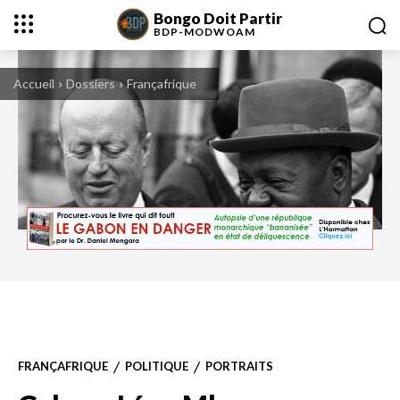
Bongo Doit Partir
BDP-
MODWOAM
Accueil
Dossiers
Françafrique
1966. Jacques Foccart et Léon Mba.
FRANÇAFRIQUE
POLITIQUE
PORTRAITS