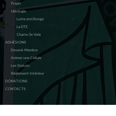
Projet
Idéologie
Lutte anti Bongo
La DTE
Charte 3e Voie
ADHÉSIONS
Devenir Membre
Animer une Cellule
Les Statuts
Règlement Intérieur
DONATIONS
CONTACTS