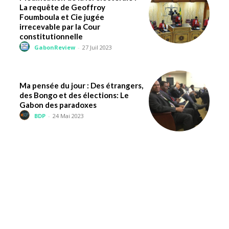
La requête de Geoffroy
Foumboula et Cie jugée
irrecevable par la Cour
constitutionnelle
GabonReview
-
27 Juil 2023
Ma pensée du jour : Des étrangers,
des Bongo et des élections: Le
Gabon des paradoxes
BDP
-
24 Mai 2023