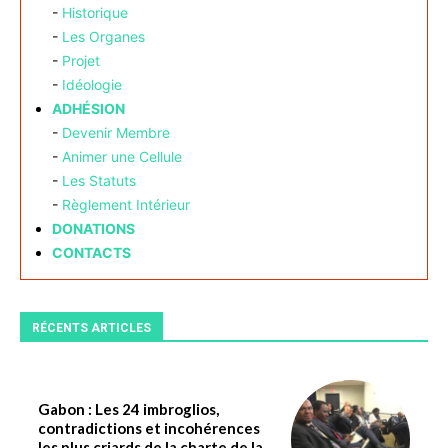
-
Historique
-
Les Organes
-
Projet
-
Idéologie
ADHÉSION
-
Devenir Membre
-
Animer une Cellule
-
Les Statuts
-
Règlement Intérieur
DONATIONS
CONTACTS
RÉCENTS ARTICLES
Gabon : Les 24 imbroglios,
contradictions et incohérences
les plus criards de la charte de la