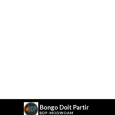
Bongo Doit Partir
BDP-
MODWOAM