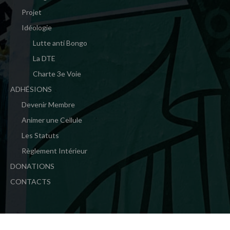
Projet
Idéologie
Lutte anti Bongo
La DTE
Charte 3e Voie
ADHÉSIONS
Devenir Membre
Animer une Cellule
Les Statuts
Règlement Intérieur
DONATIONS
CONTACTS