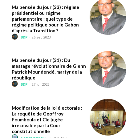
Ma pensée du jour (33) : régime
présidentiel ou régime
parlementaire : quel type de
régime politique pour le Gabon
d’après la Transition ?
BDP
-
26 Sep 2023
Ma pensée du jour (31) : Du
message révolutionnaire de Glenn
Patrick Moundendé, martyr de la
république
BDP
-
27 Juil 2023
Modification de la loi électorale :
La requête de Geoffroy
Foumboula et Cie jugée
irrecevable par la Cour
constitutionnelle
GabonReview
-
27 Juil 2023