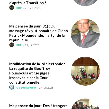
d’après la Transition ?
BDP
-
26 Sep 2023
Ma pensée du jour (31) : Du
message révolutionnaire de Glenn
Patrick Moundendé, martyr de la
république
BDP
-
27 Juil 2023
Modification de la loi électorale :
La requête de Geoffroy
Foumboula et Cie jugée
irrecevable par la Cour
constitutionnelle
GabonReview
-
27 Juil 2023
Ma pensée du jour : Des étrangers,