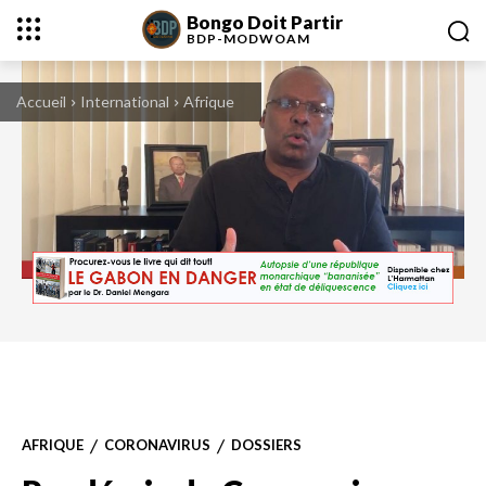
Bongo Doit Partir
BDP-
MODWOAM
Accueil
International
Afrique
Dr. Daniel Mengara, président du mouvement "Bongo Doit Partir-Modwoam"
AFRIQUE
CORONAVIRUS
DOSSIERS