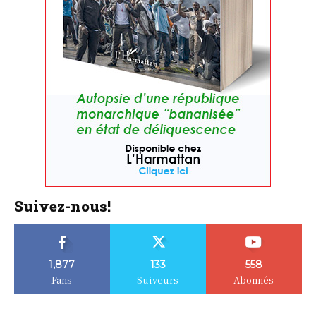
Suivez-nous!
1,877
133
558
Fans
Suiveurs
Abonnés