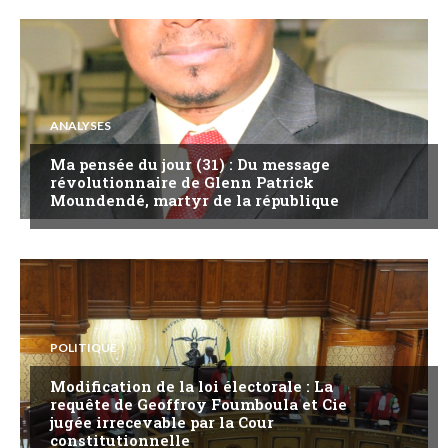
ANALYSES
Ma pensée du jour (31) : Du message
révolutionnaire de Glenn Patrick
Moundendé, martyr de la république
POLITIQUE
Modification de la loi électorale : La
requête de Geoffroy Foumboula et Cie
jugée irrecevable par la Cour
constitutionnelle