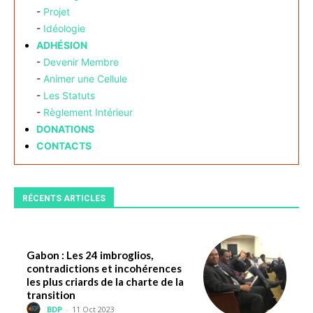
-
Projet
-
Idéologie
ADHÉSION
-
Devenir Membre
-
Animer une Cellule
-
Les Statuts
-
Règlement Intérieur
DONATIONS
CONTACTS
RÉCENTS ARTICLES
Gabon : Les 24 imbroglios,
contradictions et incohérences
les plus criards de la charte de la
transition
BDP
-
11 Oct 2023