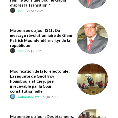
régime politique pour le Gabon
d’après la Transition ?
BDP
-
26 Sep 2023
Ma pensée du jour (31) : Du
message révolutionnaire de Glenn
Patrick Moundendé, martyr de la
république
BDP
-
27 Juil 2023
Modification de la loi électorale :
La requête de Geoffroy
Foumboula et Cie jugée
irrecevable par la Cour
constitutionnelle
GabonReview
-
27 Juil 2023
Ma pensée du jour : Des étrangers,