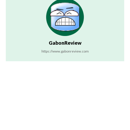
GabonReview
https://www.gabonreview.com