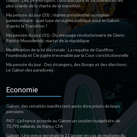
Gabon : Les 24 imbroglios, contradictions et incohérences les
plus criards de la charte de la transition
Ma pensée du jour (33) : régime présidentiel ou régime
parlementaire : quel type de régime politique pour le Gabon
d’après la Transition ?
Ma pensée du jour (31) : Du message révolutionnaire de Glenn
Patrick Moundendé, martyr de la république
Modification de la loi électorale : La requête de Geoffroy
Foumboula et Cie jugée irrecevable par la Cour constitutionnelle
Ma pensée du jour : Des étrangers, des Bongo et des élections:
Le Gabon des paradoxes
Economie
Gabon: des retraités manifestent après être privés de leurs
pensions
PAT : La France accorde au Gabon un soutien budgétaire de
73,795 milliards de francs CFA
Gabon : Une grève générale le 11 janvier en cas de mutisme du