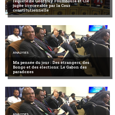
requête de Geoffroy Foumboula et Cie
jugée irrecevable par la Cour
constitutionnelle
ANALYSES
Ma pensée du jour : Des étrangers, des
Bongo et des élections: Le Gabon des
paradoxes
ANALYSES