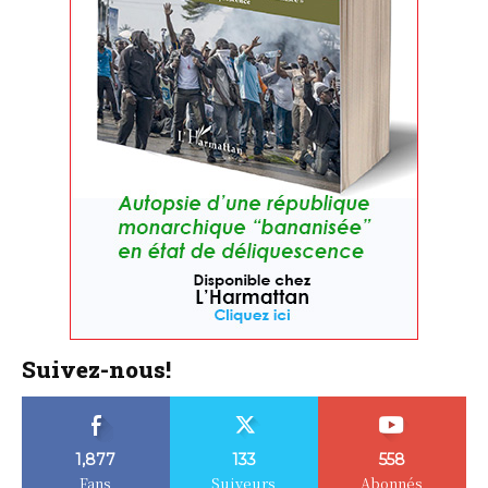
Suivez-nous!
1,877
133
558
Fans
Suiveurs
Abonnés