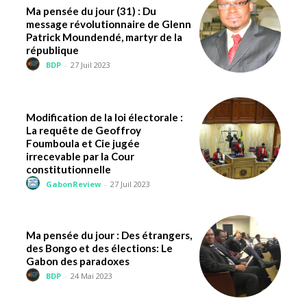
Ma pensée du jour (31) : Du
message révolutionnaire de Glenn
Patrick Moundendé, martyr de la
république
BDP
-
27 Juil 2023
Modification de la loi électorale :
La requête de Geoffroy
Foumboula et Cie jugée
irrecevable par la Cour
constitutionnelle
GabonReview
-
27 Juil 2023
Ma pensée du jour : Des étrangers,
des Bongo et des élections: Le
Gabon des paradoxes
BDP
-
24 Mai 2023