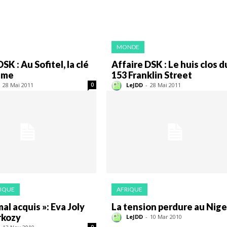
MONDE
SK : Au Sofitel, la clé
Affaire DSK : Le huis clos d
igme
153 Franklin Street
28 Mai 2011
LeJDD
-
28 Mai 2011
0
IQUE
AFRIQUE
mal acquis »: Eva Joly
La tension perdure au Nige
rkozy
LeJDD
-
10 Mar 2010
0