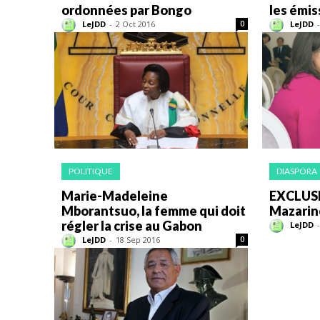
ordonnées par Bongo
les émis
LeJDD
-
2 Oct 2016
LeJDD
-
0
POLITIQUE
DIASPORA
Marie-Madeleine
EXCLUSIF.
Mborantsuo, la femme qui doit
Mazarin
régler la crise au Gabon
LeJDD
-
LeJDD
-
18 Sep 2016
0