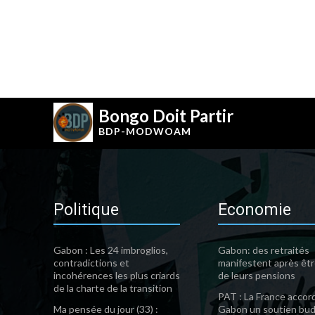
Bongo Doit Partir
BDP-
MODWOAM
Politique
Economie
Gabon : Les 24 imbroglios,
Gabon: des retraités
contradictions et
manifestent après êtr
incohérences les plus criards
de leurs pensions
de la charte de la transition
PAT : La France accor
Ma pensée du jour (33) :
Gabon un soutien bud