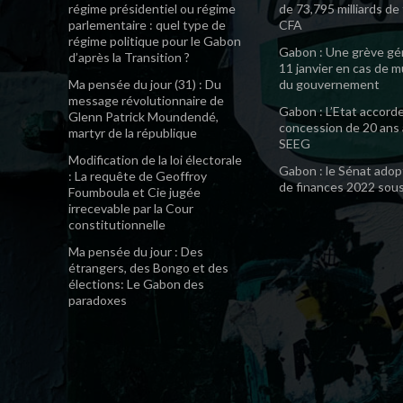
régime présidentiel ou régime
de 73,795 milliards de
parlementaire : quel type de
CFA
régime politique pour le Gabon
Gabon : Une grève gén
d’après la Transition ?
11 janvier en cas de 
Ma pensée du jour (31) : Du
du gouvernement
message révolutionnaire de
Gabon : L’Etat accord
Glenn Patrick Moundendé,
concession de 20 ans 
martyr de la république
SEEG
Modification de la loi électorale
Gabon : le Sénat adopt
: La requête de Geoffroy
de finances 2022 sou
Foumboula et Cie jugée
irrecevable par la Cour
constitutionnelle
Ma pensée du jour : Des
étrangers, des Bongo et des
élections: Le Gabon des
paradoxes