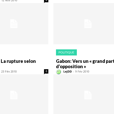
12 Nov 2010
POLITIQUE
 La rupture selon
Gabon: Vers un « grand part
d’opposition »
23 Fév 2010
LeJDD
-
9 Fév 2010
0