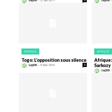
LeJDD
-
27 Jan 2011
LeJDD
-
AFRIQUE
AFRIQUE
Togo: L’opposition sous silence
Afrique:
Sarkozy
LeJDD
-
9 Mar 2010
0
LeJDD
-