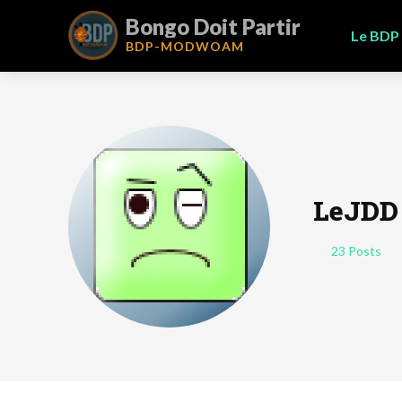
Bongo Doit Partir
Le BDP
BDP-
MODWOAM
LeJDD
23 Posts