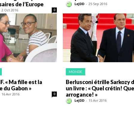
saires de l’Europe
LeJDD
-
25 Sep 2016
2 Oct 2016
0
MONDE
 « Ma fille est la
Berlusconi étrille Sarkozy 
e du Gabon »
un livre : « Quel crétin! Que
arrogance! »
16 Avr 2016
0
LeJDD
-
15 Avr 2016