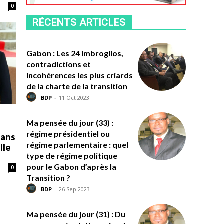
0
RÉCENTS ARTICLES
Gabon : Les 24 imbroglios,
contradictions et
incohérences les plus criards
de la charte de la transition
BDP
-
11 Oct 2023
Ma pensée du jour (33) :
régime présidentiel ou
dans
régime parlementaire : quel
lle
type de régime politique
pour le Gabon d’après la
0
Transition ?
BDP
-
26 Sep 2023
Ma pensée du jour (31) : Du