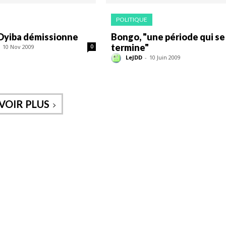
POLITIQUE
Oyiba démissionne
Bongo, "une période qui se
termine"
10 Nov 2009
0
LeJDD
-
10 Juin 2009
VOIR PLUS