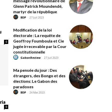
message révolutionnaire de
Glenn Patrick Moundendé,
martyr de la république
BDP
-
27 Juil 2023
Modification de la loi
u
électorale : La requête de
Geoffroy Foumboula et Cie
0
jugée irrecevable par la Cour
constitutionnelle
GabonReview
-
27 Juil 2023
Ma pensée du jour : Des
étrangers, des Bongo et des
élections: Le Gabon des
paradoxes
BDP
-
24 Mai 2023
ria
0