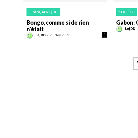
FRANÇAFRIQUE
SOCIÉTÉ
Bongo, comme si de rien
Gabon: 
n'était
LeJDD
-
LeJDD
-
20 Nov 2009
0