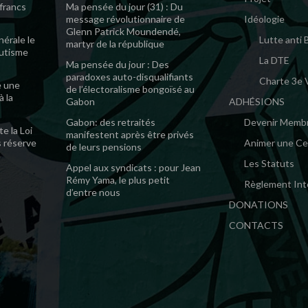
 francs
Ma pensée du jour (31) : Du
message révolutionnaire de
Idéologie
Glenn Patrick Moundendé,
érale le
Lutte anti
martyr de la république
mutisme
La DTE
Ma pensée du jour : Des
paradoxes auto-disqualifiants
Charte 3e 
e une
de l’électoralisme bongoïsé au
à la
Gabon
ADHÉSIONS
Gabon: des retraités
Devenir Memb
e la Loi
manifestent après être privés
s réserve
Animer une Cel
de leurs pensions
Les Statuts
Appel aux syndicats : pour Jean
Rémy Yama, le plus petit
Règlement Int
d’entre nous
DONATIONS
CONTACTS