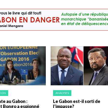
TION
ANALYSES
te au Gabon :
Le Gabon est-il sorti de
 Bongo a espionné
l’impasse?