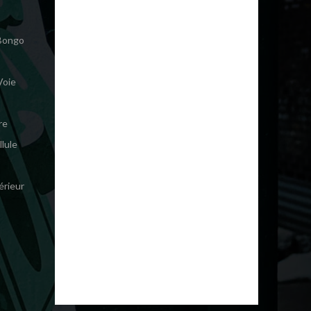
 Bongo
Voie
re
lule
érieur