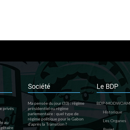
Société
Le BDP
Ma pensée du jour (33) : régime
BDP-MODWOA
e privés
présidentiel ou régime
Historique
parlementaire : quel type de
régime politique pour le Gabon
Les Organes
de au
d’après la Transition ?
gétaire
Projet