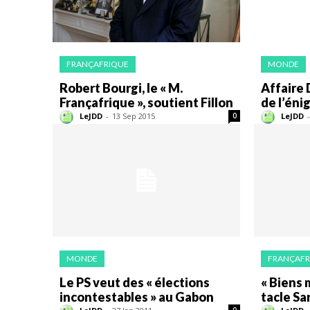
FRANÇAFRIQUE
MONDE
Robert Bourgi, le « M.
Affaire D
Françafrique », soutient Fillon
de l’én
LeJDD
-
13 Sep 2015
LeJDD
-
0
MONDE
FRANÇAFR
Le PS veut des « élections
« Biens 
incontestables » au Gabon
tacle Sa
0