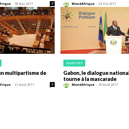
frique
-
18 Nov 2017
MondAfrique
-
24 Oct 2017
0
ANALYSES
un multipartisme de
Gabon, le dialogue nationa
tourne à la mascarade
frique
-
31 Août 2017
MondAfrique
-
18 Août 2017
0