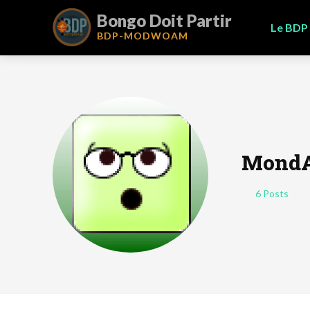
Bongo Doit Partir
Le BDP
BDP-
MODWOAM
MondA
6 Posts