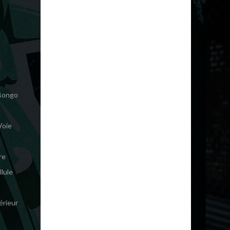
M
 Bongo
Voie
re
lule
érieur