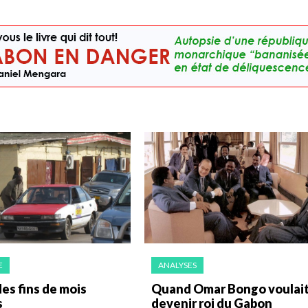
E
ANALYSES
es fins de mois
Quand Omar Bongo voulai
s
devenir roi du Gabon