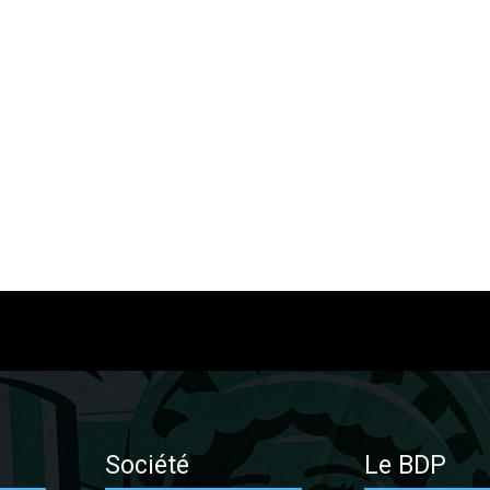
Société
Le BDP