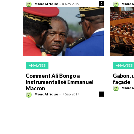
MondAfrique
-
8 Nov 2019
MondA
0
ANALYSES
ANALYSES
Comment Ali Bongo a
Gabon, 
instrumentalisé Emmanuel
façade
Macron
MondA
MondAfrique
-
7 Sep 2017
0