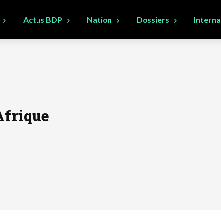
Actus BDP
Nation
Dossiers
Interna
frique