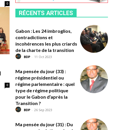
0
RÉCENTS ARTICLES
Gabon : Les 24 imbroglios,
contradictions et
incohérences les plus criards
de la charte de la transition
BDP
-
11 Oct 2023
Ma pensée du jour (33) :
l
régime présidentiel ou
régime parlementaire : quel
0
type de régime politique
pour le Gabon d’après la
Transition ?
BDP
-
26 Sep 2023
Ma pensée du jour (31) : Du