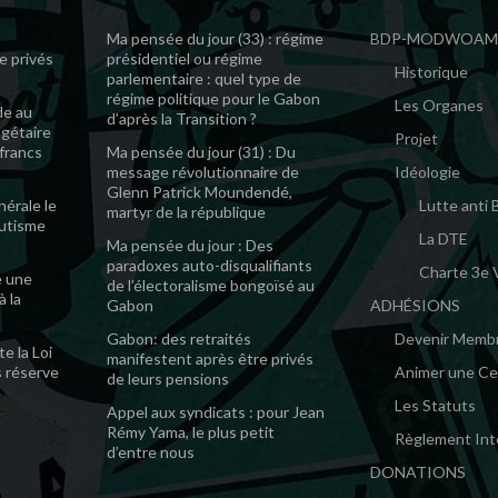
Ma pensée du jour (33) : régime
BDP-MODWOA
e privés
présidentiel ou régime
Historique
parlementaire : quel type de
régime politique pour le Gabon
Les Organes
de au
d’après la Transition ?
gétaire
Projet
 francs
Ma pensée du jour (31) : Du
message révolutionnaire de
Idéologie
Glenn Patrick Moundendé,
érale le
Lutte anti
martyr de la république
mutisme
La DTE
Ma pensée du jour : Des
paradoxes auto-disqualifiants
Charte 3e 
e une
de l’électoralisme bongoïsé au
à la
Gabon
ADHÉSIONS
Gabon: des retraités
Devenir Memb
e la Loi
manifestent après être privés
s réserve
Animer une Cel
de leurs pensions
Les Statuts
Appel aux syndicats : pour Jean
Rémy Yama, le plus petit
Règlement Int
d’entre nous
DONATIONS