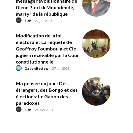
message révolutionnaire de
Glenn Patrick Moundendé,
martyr de la république
BDP
-
27 Juil 2023
Modification de la loi
électorale : La requête de
Geoffroy Foumboula et Cie
jugée irrecevable par la Cour
constitutionnelle
GabonReview
-
27 Juil 2023
Ma pensée du jour : Des
étrangers, des Bongo et des
élections: Le Gabon des
paradoxes
BDP
-
24 Mai 2023