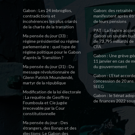
Gabon : Les 24 imbroglios,
Gabon: des retraités
contradictions et
manifestent après êtr
incohérences les plus criards
de leurs pensions
de la charte de la transition
PAT : La France accor
Ma pensée du jour (33) :
Gabon un soutien bud
régime présidentiel ou régime
de 73,795 milliards de
parlementaire : quel type de
CFA
régime politique pour le Gabon
Gabon : Une grève gén
d’après la Transition ?
11 janvier en cas de 
Ma pensée du jour (31) : Du
du gouvernement
message révolutionnaire de
Gabon : L’Etat accord
Glenn Patrick Moundendé,
concession de 20 ans 
martyr de la république
SEEG
Modification de la loi électorale
Gabon : le Sénat adopt
: La requête de Geoffroy
de finances 2022 sou
Foumboula et Cie jugée
irrecevable par la Cour
constitutionnelle
Ma pensée du jour : Des
étrangers, des Bongo et des
élections: Le Gabon des