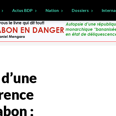
Actus BDP
Nation
Dossiers
Interna
 d’une
rence
abon :