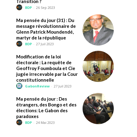
Transition ?
BDP
-
26 Sep 2023
Ma pensée du jour (31) : Du
message révolutionnaire de
Glenn Patrick Moundendé,
martyr de la république
BDP
-
27 Juil 2023
Modification de la loi
électorale : La requête de
Geoffroy Foumboula et Cie
jugée irrecevable par la Cour
constitutionnelle
GabonReview
-
27 Juil 2023
Ma pensée du jour : Des
étrangers, des Bongo et des
élections: Le Gabon des
paradoxes
BDP
-
24 Mai 2023