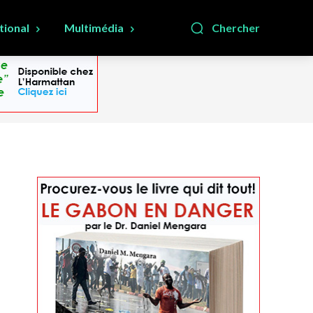
tional
Multimédia
Chercher