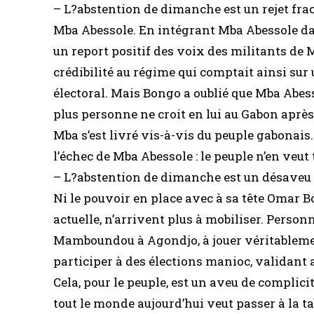
– L?abstention de dimanche est un rejet fra
Mba Abessole. En intégrant Mba Abessole da
un report positif des voix des militants de
crédibilité au régime qui comptait ainsi sur
électoral. Mais Bongo a oublié que Mba Abess
plus personne ne croit en lui au Gabon après
Mba s’est livré vis-à-vis du peuple gabonai
l’échec de Mba Abessole : le peuple n’en veu
– L?abstention de dimanche est un désaveu to
Ni le pouvoir en place avec à sa tête Omar B
actuelle, n’arrivent plus à mobiliser. Personn
Mamboundou à Agondjo, à jouer véritablement
participer à des élections manioc, validant 
Cela, pour le peuple, est un aveu de complic
tout le monde aujourd’hui veut passer à la t