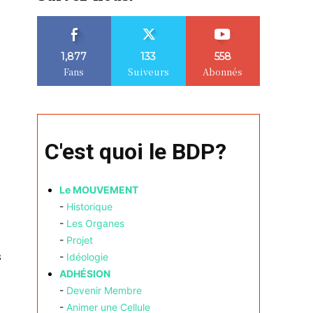
1,877
133
558
Fans
Suiveurs
Abonnés
C'est quoi le BDP?
Le MOUVEMENT
-
Historique
-
Les Organes
-
Projet
s
-
Idéologie
ADHÉSION
-
Devenir Membre
-
Animer une Cellule