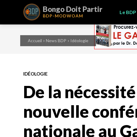
Bongo Doit Partir
Le BDP
BDP-
MODWOAM
Accueil
News BDP
Idéologie
IDÉOLOGIE
De la nécessité
nouvelle confé
nationale au G