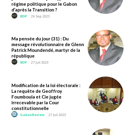
régime politique pour le Gabon
d’après la Transition ?
BDP
-
26 Sep 2023
Ma pensée du jour (31) : Du
message révolutionnaire de Glenn
Patrick Moundendé, martyr de la
république
BDP
-
27 Juil 2023
Modification de la loi électorale :
La requête de Geoffroy
Foumboula et Cie jugée
irrecevable par la Cour
constitutionnelle
GabonReview
-
27 Juil 2023