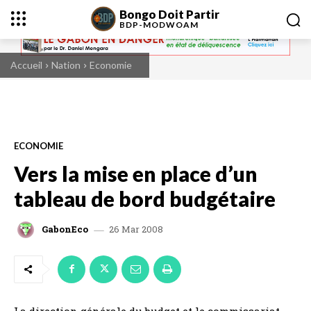
Bongo Doit Partir
BDP-
MODWOAM
Accueil
Nation
Economie
ECONOMIE
Vers la mise en place d’un
tableau de bord budgétaire
26 Mar 2008
GabonEco
La direction générale du budget et le commissariat