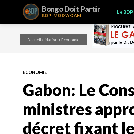
Bongo Doit Partir
Le BDP
BDP-
MODWOAM
Accueil
Nation
Economie
ECONOMIE
Gabon: Le Cons
ministres appr
décret fixant l