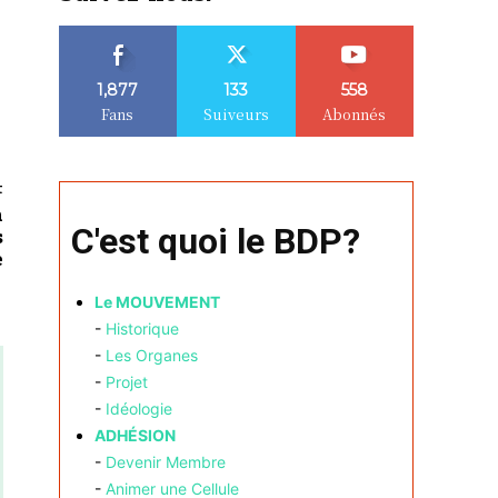
1,877
133
558
Fans
Suiveurs
Abonnés
t
n
C'est quoi le BDP?
s
e
Le MOUVEMENT
-
Historique
-
Les Organes
-
Projet
-
Idéologie
ADHÉSION
-
Devenir Membre
-
Animer une Cellule