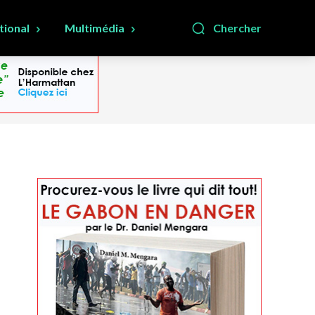
tional
Multimédia
Chercher