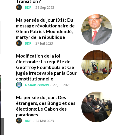
Transition ?
BDP
-
26 Sep 2023
Ma pensée du jour (31) : Du
message révolutionnaire de
Glenn Patrick Moundendé,
martyr de la république
BDP
-
27 Juil 2023
Modification de la loi
électorale : La requête de
Geoffroy Foumboula et Cie
jugée irrecevable par la Cour
constitutionnelle
GabonReview
-
27 Juil 2023
Ma pensée du jour : Des
étrangers, des Bongo et des
élections: Le Gabon des
paradoxes
BDP
-
24 Mai 2023