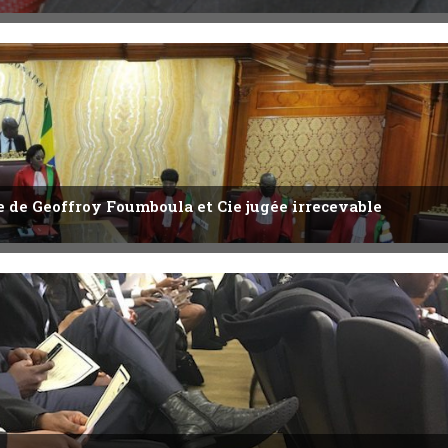
ête de Geoffroy Foumboula et Cie jugée irrecevable