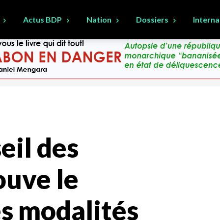
Actus BDP
Nation
Dossiers
Interna
eil des
ouve le
es modalités