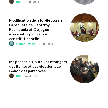
BDP
-
27 Juil 2023
Modification de la loi électorale :
La requête de Geoffroy
Foumboula et Cie jugée
irrecevable par la Cour
constitutionnelle
GabonReview
-
27 Juil 2023
Ma pensée du jour : Des étrangers,
des Bongo et des élections: Le
Gabon des paradoxes
BDP
-
24 Mai 2023