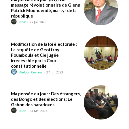
message révolutionnaire de Glenn
Patrick Moundendé, martyr de la
république
BDP
-
27 Juil 2023
Modification de la loi électorale :
La requête de Geoffroy
Foumboula et Cie jugée
irrecevable par la Cour
constitutionnelle
GabonReview
-
27 Juil 2023
Ma pensée du jour : Des étrangers,
des Bongo et des élections: Le
Gabon des paradoxes
BDP
-
24 Mai 2023