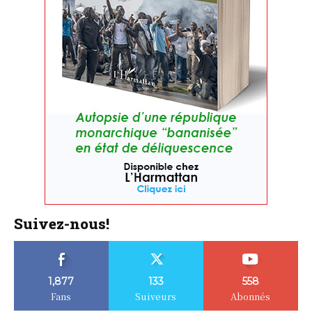
Suivez-nous!
1,877
133
558
Fans
Suiveurs
Abonnés