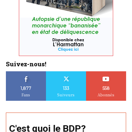
Suivez-nous!
1,877
133
558
Fans
Suiveurs
Abonnés
C'est quoi le BDP?