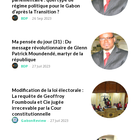
régime politique pour le Gabon
d’après la Transition ?
BDP
-
26 Sep 2023
Ma pensée du jour (31) : Du
message révolutionnaire de Glenn
Patrick Moundendé, martyr de la
république
BDP
-
27 Juil 2023
Modification de la loi électorale :
La requête de Geoffroy
Foumboula et Cie jugée
irrecevable par la Cour
constitutionnelle
GabonReview
-
27 Juil 2023