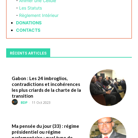
-
Animer une Cellule
-
Les Statuts
-
Règlement Intérieur
DONATIONS
CONTACTS
RÉCENTS ARTICLES
Gabon : Les 24 imbroglios,
contradictions et incohérences
les plus criards de la charte de la
transition
BDP
-
11 Oct 2023
Ma pensée du jour (33) : régime
présidentiel ou régime
parlementaire : quel type de