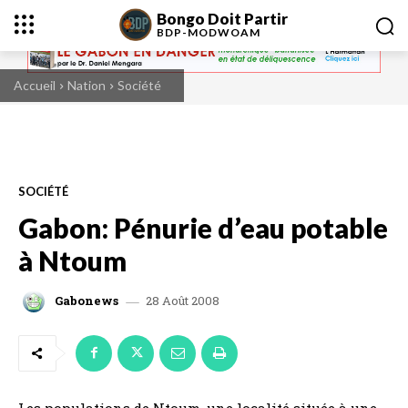
Bongo Doit Partir
BDP-
MODWOAM
Accueil
Nation
Société
SOCIÉTÉ
Gabon: Pénurie d’eau potable
à Ntoum
28 Août 2008
Gabonews
Les populations de Ntoum, une localité située à une