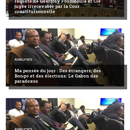
requête de Geoffroy Foumboula et Cie
jugée irrecevable par la Cour
constitutionnelle
ANALYSES
Ma pensée du jour : Des étrangers, des
Bongo et des élections: Le Gabon des
paradoxes
ANALYSES