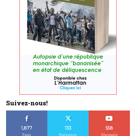
Suivez-nous!
1,877
133
558
Fans
Suiveurs
Abonnés