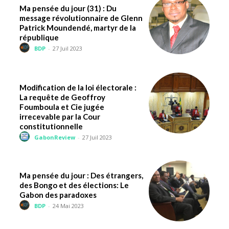
Ma pensée du jour (31) : Du
message révolutionnaire de Glenn
Patrick Moundendé, martyr de la
république
BDP
-
27 Juil 2023
Modification de la loi électorale :
La requête de Geoffroy
Foumboula et Cie jugée
irrecevable par la Cour
constitutionnelle
GabonReview
-
27 Juil 2023
Ma pensée du jour : Des étrangers,
des Bongo et des élections: Le
Gabon des paradoxes
BDP
-
24 Mai 2023