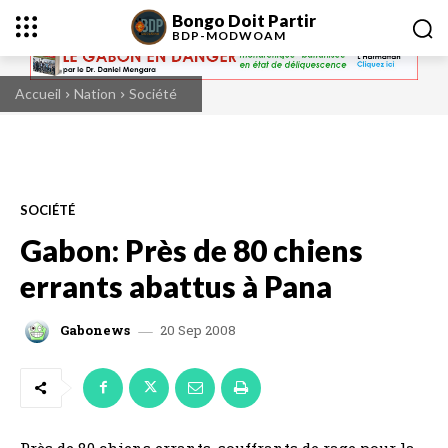
Bongo Doit Partir
BDP-
MODWOAM
Accueil
Nation
Société
SOCIÉTÉ
Gabon: Près de 80 chiens
errants abattus à Pana
20 Sep 2008
Gabonews
Près de 80 chiens errants, souffrants de rage pour la