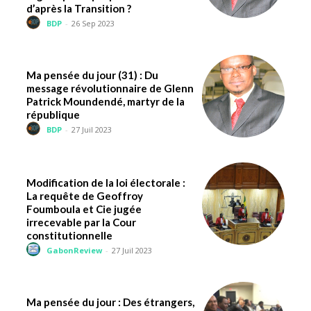
d’après la Transition ?
BDP
-
26 Sep 2023
Ma pensée du jour (31) : Du
message révolutionnaire de Glenn
Patrick Moundendé, martyr de la
république
BDP
-
27 Juil 2023
Modification de la loi électorale :
La requête de Geoffroy
Foumboula et Cie jugée
irrecevable par la Cour
constitutionnelle
GabonReview
-
27 Juil 2023
Ma pensée du jour : Des étrangers,