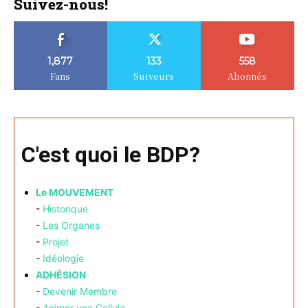
Suivez-nous!
1,877
133
558
Fans
Suiveurs
Abonnés
C'est quoi le BDP?
Le MOUVEMENT
-
Historique
-
Les Organes
-
Projet
-
Idéologie
ADHÉSION
-
Devenir Membre
-
Animer une Cellule