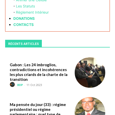
-
Les Statuts
-
Règlement Intérieur
DONATIONS
CONTACTS
RÉCENTS ARTICLES
Gabon : Les 24 imbroglios,
contradictions et incohérences
les plus criards de la charte de la
transition
BDP
-
11 Oct 2023
Ma pensée du jour (33) : régime
présidentiel ou régime
parlementaire : quel type de