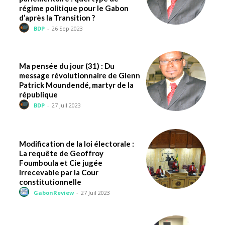
régime politique pour le Gabon
d’après la Transition ?
BDP
-
26 Sep 2023
Ma pensée du jour (31) : Du
message révolutionnaire de Glenn
Patrick Moundendé, martyr de la
république
BDP
-
27 Juil 2023
Modification de la loi électorale :
La requête de Geoffroy
Foumboula et Cie jugée
irrecevable par la Cour
constitutionnelle
GabonReview
-
27 Juil 2023