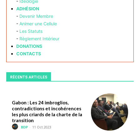
-
Idéologie
ADHÉSION
-
Devenir Membre
-
Animer une Cellule
-
Les Statuts
-
Règlement Intérieur
DONATIONS
CONTACTS
RÉCENTS ARTICLES
Gabon : Les 24 imbroglios,
contradictions et incohérences
les plus criards de la charte de la
transition
BDP
-
11 Oct 2023