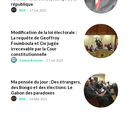
république
BDP
-
27 Juil 2023
Modification de la loi électorale :
La requête de Geoffroy
Foumboula et Cie jugée
irrecevable par la Cour
constitutionnelle
GabonReview
-
27 Juil 2023
Ma pensée du jour : Des étrangers,
des Bongo et des élections: Le
Gabon des paradoxes
BDP
-
24 Mai 2023