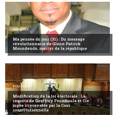
ANALYSES
Ma pensée du jour (31) : Du message
révolutionnaire de Glenn Patrick
Moundendé, martyr de la république
POLITIQUE
Modification de la loi électorale : La
requête de Geoffroy Foumboula et Cie
jugée irrecevable par la Cour
constitutionnelle