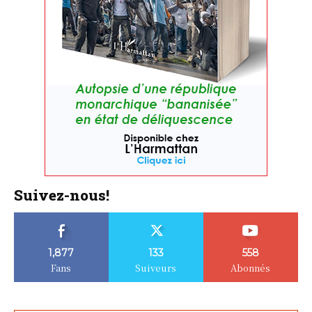
Suivez-nous!
1,877
133
558
Fans
Suiveurs
Abonnés