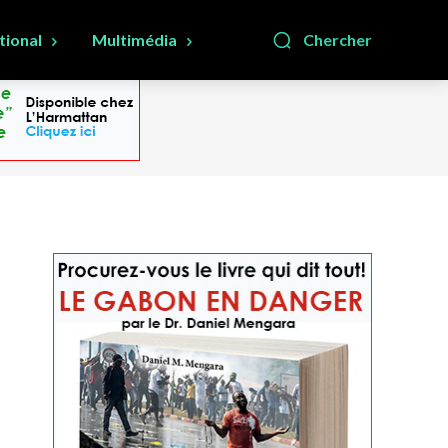
tional
Multimédia
Chercher