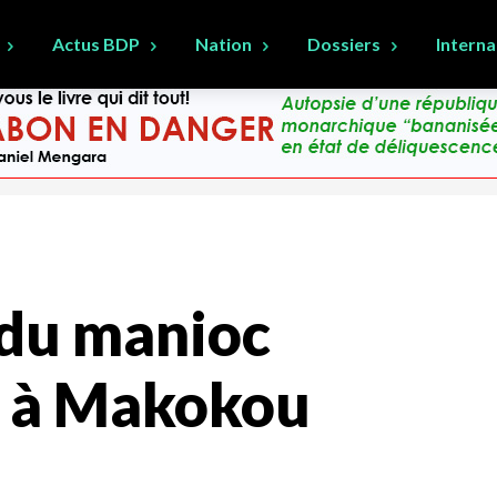
Actus BDP
Nation
Dossiers
Interna
 du manioc
se à Makokou