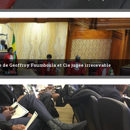
ête de Geoffroy Foumboula et Cie jugée irrecevable