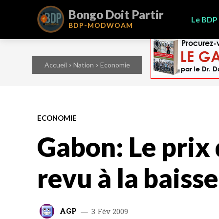
Bongo Doit Partir
Le BDP
BDP-
MODWOAM
Accueil
Nation
Economie
ECONOMIE
Gabon: Le prix
revu à la bais
AGP
3 Fév 2009