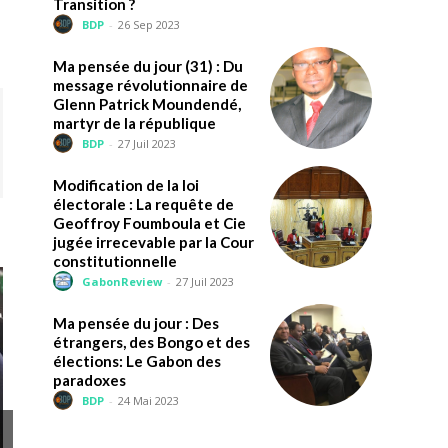
Transition ?
BDP
-
26 Sep 2023
Ma pensée du jour (31) : Du
message révolutionnaire de
Glenn Patrick Moundendé,
martyr de la république
BDP
-
27 Juil 2023
Modification de la loi
électorale : La requête de
Geoffroy Foumboula et Cie
jugée irrecevable par la Cour
constitutionnelle
GabonReview
-
27 Juil 2023
Ma pensée du jour : Des
étrangers, des Bongo et des
élections: Le Gabon des
paradoxes
BDP
-
24 Mai 2023