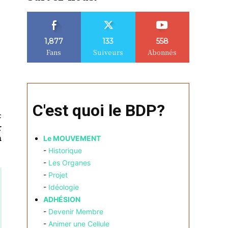
1,877
133
558
Fans
Suiveurs
Abonnés
C'est quoi le BDP?
t
r
a
Le MOUVEMENT
-
Historique
-
Les Organes
-
Projet
-
Idéologie
ADHÉSION
-
Devenir Membre
-
Animer une Cellule