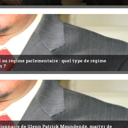
l ou régime parlementaire : quel type de régime
n ?
utionnaire de Glenn Patrick Moundendé, martyr de