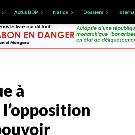
Actus BDP
Nation
Dossiers
Interna
ue à
l’opposition
pouvoir