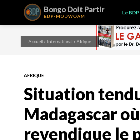
Bongo Doit Partir
Le BDP
BDP-
MODWOAM
Accueil
International
Afrique
AFRIQUE
Situation tend
Madagascar où 
revendique le 