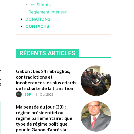
-
Les Statuts
-
Règlement Intérieur
DONATIONS
CONTACTS
RÉCENTS ARTICLES
t
Gabon : Les 24 imbroglios,
contradictions et
u
incohérences les plus criards
s
de la charte de la transition
BDP
-
11 Oct 2023
Ma pensée du jour (33) :
régime présidentiel ou
régime parlementaire : quel
type de régime politique
pour le Gabon d’après la