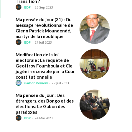
Transition ?
BDP
-
26 Sep 2023
Ma pensée du jour (31) : Du
message révolutionnaire de
Glenn Patrick Moundendé,
martyr de la république
BDP
-
27 Juil 2023
Modification de la loi
électorale : La requête de
Geoffroy Foumboula et Cie
jugée irrecevable par la Cour
constitutionnelle
GabonReview
-
27 Juil 2023
Ma pensée du jour : Des
étrangers, des Bongo et des
élections: Le Gabon des
paradoxes
BDP
-
24 Mai 2023