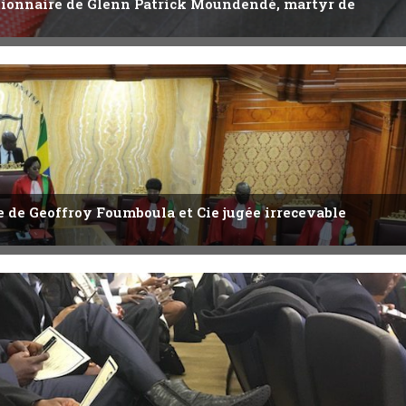
utionnaire de Glenn Patrick Moundendé, martyr de
ête de Geoffroy Foumboula et Cie jugée irrecevable