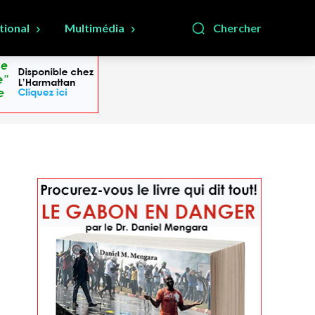
tional
Multimédia
Chercher