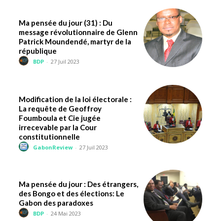
Ma pensée du jour (31) : Du
message révolutionnaire de Glenn
Patrick Moundendé, martyr de la
république
BDP
-
27 Juil 2023
Modification de la loi électorale :
La requête de Geoffroy
Foumboula et Cie jugée
irrecevable par la Cour
constitutionnelle
GabonReview
-
27 Juil 2023
Ma pensée du jour : Des étrangers,
des Bongo et des élections: Le
Gabon des paradoxes
BDP
-
24 Mai 2023