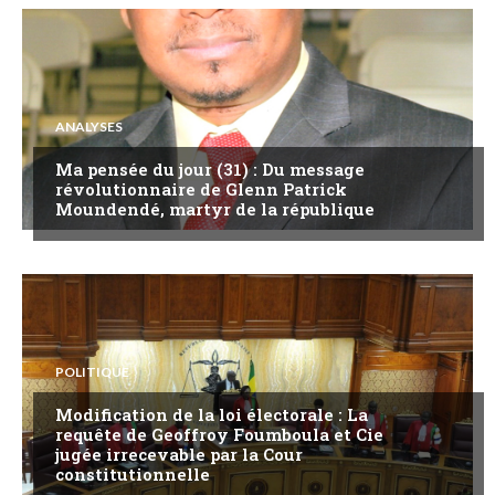
ANALYSES
Ma pensée du jour (31) : Du message
révolutionnaire de Glenn Patrick
Moundendé, martyr de la république
POLITIQUE
Modification de la loi électorale : La
requête de Geoffroy Foumboula et Cie
jugée irrecevable par la Cour
constitutionnelle