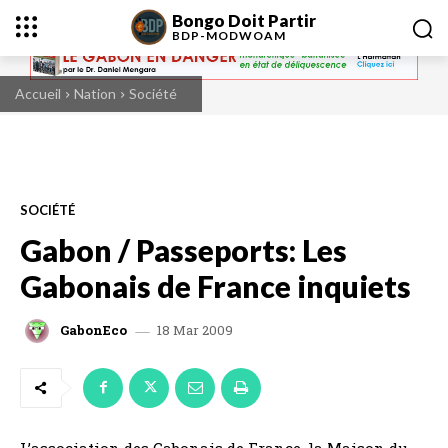
Bongo Doit Partir
BDP-
MODWOAM
Accueil
Nation
Société
SOCIÉTÉ
Gabon / Passeports: Les
Gabonais de France inquiets
18 Mar 2009
GabonEco
L’association des Gabonais de France, la Maison du