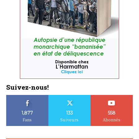
Suivez-nous!
1,877
133
558
Fans
Suiveurs
Abonnés