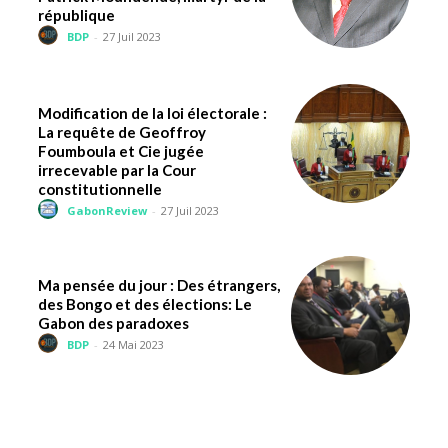
république
BDP
-
27 Juil 2023
Modification de la loi électorale :
La requête de Geoffroy
Foumboula et Cie jugée
irrecevable par la Cour
constitutionnelle
GabonReview
-
27 Juil 2023
Ma pensée du jour : Des étrangers,
des Bongo et des élections: Le
Gabon des paradoxes
BDP
-
24 Mai 2023