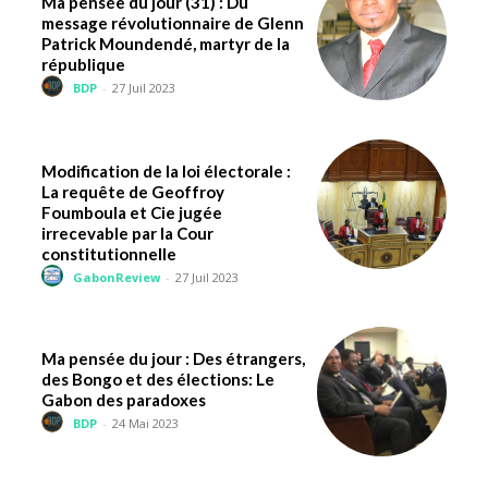
Ma pensée du jour (31) : Du
message révolutionnaire de Glenn
Patrick Moundendé, martyr de la
république
BDP
-
27 Juil 2023
Modification de la loi électorale :
La requête de Geoffroy
Foumboula et Cie jugée
irrecevable par la Cour
constitutionnelle
GabonReview
-
27 Juil 2023
Ma pensée du jour : Des étrangers,
des Bongo et des élections: Le
Gabon des paradoxes
BDP
-
24 Mai 2023