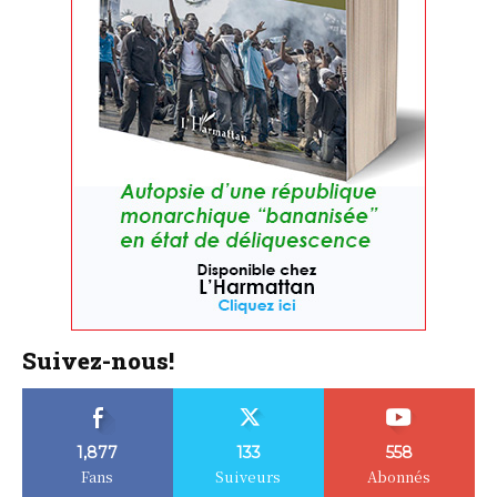
Suivez-nous!
1,877
133
558
Fans
Suiveurs
Abonnés