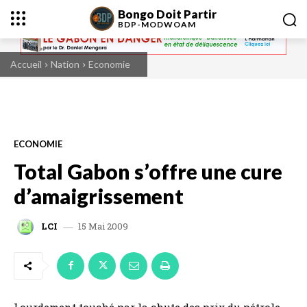
Bongo Doit Partir
BDP-
MODWOAM
Accueil
Nation
Economie
ECONOMIE
Total Gabon s’offre une cure
d’amaigrissement
15 Mai 2009
LCI
Lourdement touché par la chute des prix du pétrole