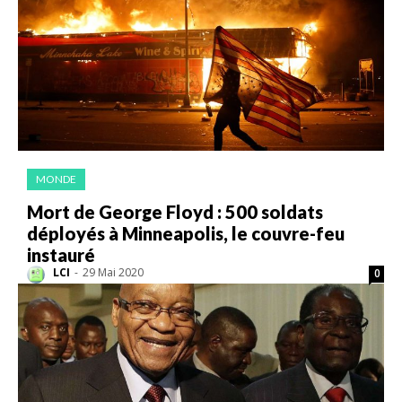
MONDE
Mort de George Floyd : 500 soldats
déployés à Minneapolis, le couvre-feu
instauré
LCI
-
29 Mai 2020
0