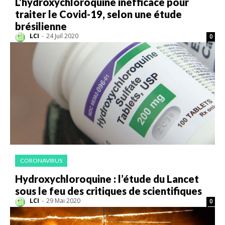
L’hydroxychloroquine inefficace pour
traiter le Covid-19, selon une étude
brésilienne
LCI
-
24 Juil 2020
0
CORONAVIRUS
Hydroxychloroquine : l’étude du Lancet
sous le feu des critiques de scientifiques
LCI
-
29 Mai 2020
0