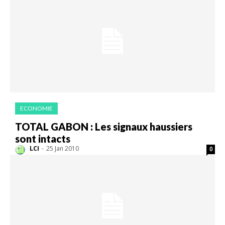
ECONOMIE
TOTAL GABON : Les signaux haussiers
sont intacts
LCI
-
25 Jan 2010
0