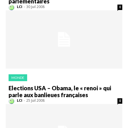
parlementaires
LCI
-
30 Juil 2008
0
MONDE
Elections USA – Obama, le « renoi » qui
parle aux banlieues françaises
LCI
-
25 Juil 2008
0