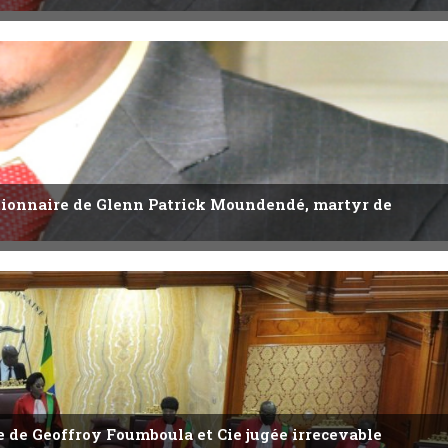
utionnaire de Glenn Patrick Moundendé, martyr de
ête de Geoffroy Foumboula et Cie jugée irrecevable