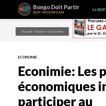
Bongo Doit Partir
Le BDP
BDP-
MODWOAM
Accueil
Nation
Economie
ECONOMIE
Econimie: Les 
économiques in
participer au