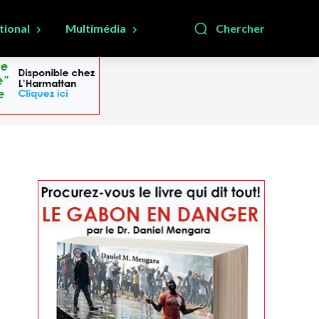
tional
Multimédia
Chercher