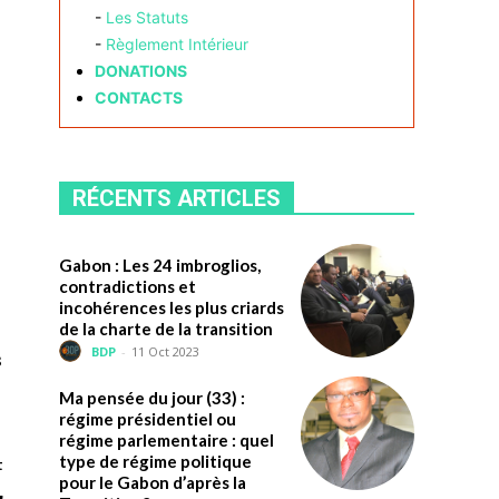
-
Les Statuts
-
Règlement Intérieur
DONATIONS
CONTACTS
RÉCENTS ARTICLES
Gabon : Les 24 imbroglios,
contradictions et
incohérences les plus criards
de la charte de la transition
BDP
-
11 Oct 2023
s
Ma pensée du jour (33) :
régime présidentiel ou
régime parlementaire : quel
type de régime politique
t
pour le Gabon d’après la
,