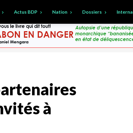
Actus BDP
Nation
Dossiers
Interna
partenaires
vités à