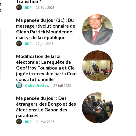
Transition ?
s
BDP
-
26 Sep 2023
s
Ma pensée du jour (31) : Du
message révolutionnaire de
Glenn Patrick Moundendé,
martyr de la république
BDP
-
27 Juil 2023
Modification de la loi
électorale : La requête de
Geoffroy Foumboula et Cie
jugée irrecevable par la Cour
constitutionnelle
GabonReview
-
27 Juil 2023
Ma pensée du jour : Des
étrangers, des Bongo et des
élections: Le Gabon des
paradoxes
BDP
-
24 Mai 2023