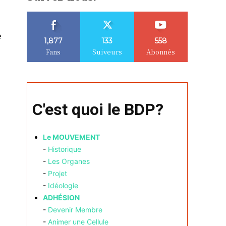
e
1,877
133
558
Fans
Suiveurs
Abonnés
C'est quoi le BDP?
Le MOUVEMENT
-
Historique
-
Les Organes
-
Projet
-
Idéologie
ADHÉSION
-
Devenir Membre
-
Animer une Cellule