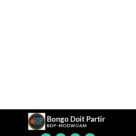
Bongo Doit Partir
BDP-
MODWOAM