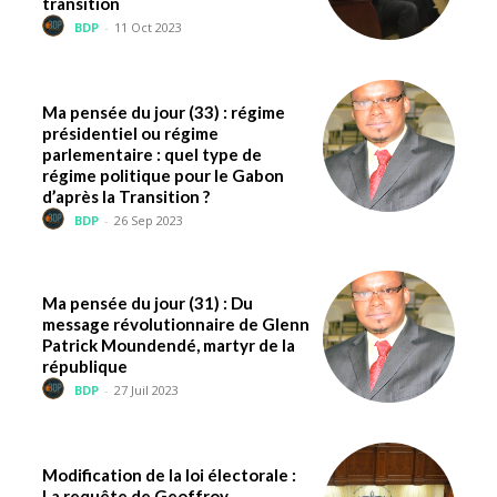
transition
BDP
-
11 Oct 2023
Ma pensée du jour (33) : régime
présidentiel ou régime
parlementaire : quel type de
régime politique pour le Gabon
d’après la Transition ?
BDP
-
26 Sep 2023
Ma pensée du jour (31) : Du
message révolutionnaire de Glenn
Patrick Moundendé, martyr de la
république
BDP
-
27 Juil 2023
Modification de la loi électorale :
La requête de Geoffroy