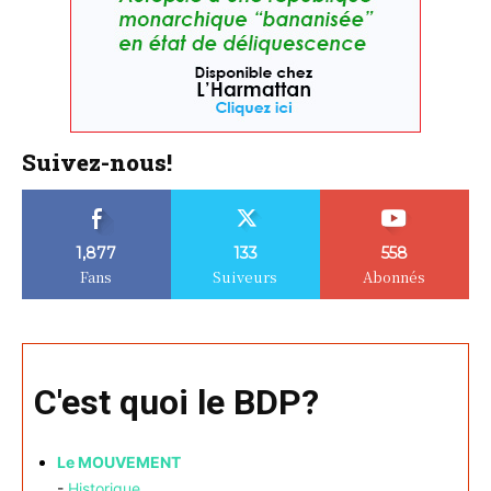
Suivez-nous!
1,877
133
558
Fans
Suiveurs
Abonnés
C'est quoi le BDP?
Le MOUVEMENT
-
Historique