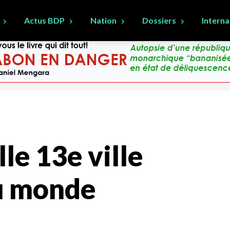
Actus BDP
Nation
Dossiers
Interna
le 13e ville
du monde