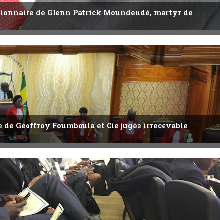
utionnaire de Glenn Patrick Moundendé, martyr de
ête de Geoffroy Foumboula et Cie jugée irrecevable