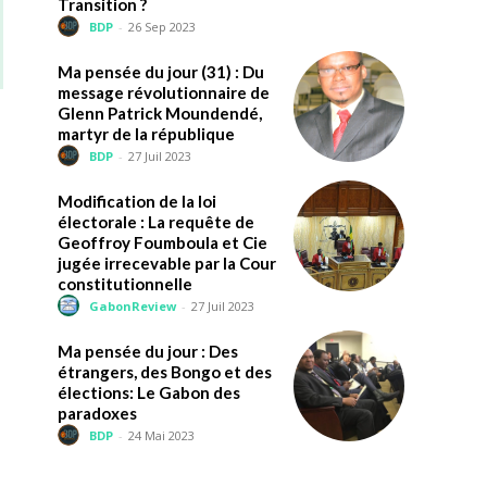
Transition ?
BDP
-
26 Sep 2023
Ma pensée du jour (31) : Du
message révolutionnaire de
Glenn Patrick Moundendé,
martyr de la république
BDP
-
27 Juil 2023
Modification de la loi
électorale : La requête de
Geoffroy Foumboula et Cie
jugée irrecevable par la Cour
constitutionnelle
GabonReview
-
27 Juil 2023
Ma pensée du jour : Des
étrangers, des Bongo et des
élections: Le Gabon des
paradoxes
BDP
-
24 Mai 2023