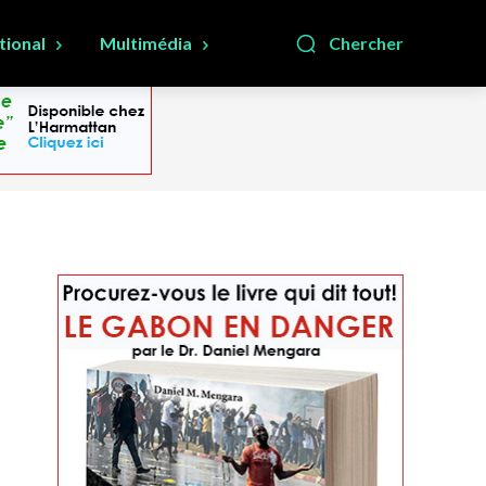
tional
Multimédia
Chercher