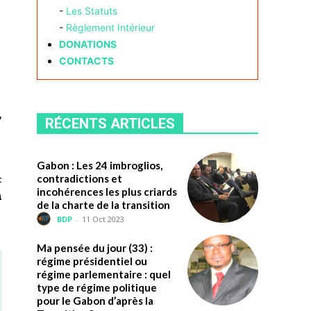
-
Les Statuts
-
Règlement Intérieur
DONATIONS
CONTACTS
,
RÉCENTS ARTICLES
Gabon : Les 24 imbroglios,
contradictions et
t
incohérences les plus criards
n
de la charte de la transition
BDP
-
11 Oct 2023
Ma pensée du jour (33) :
régime présidentiel ou
régime parlementaire : quel
type de régime politique
pour le Gabon d’après la