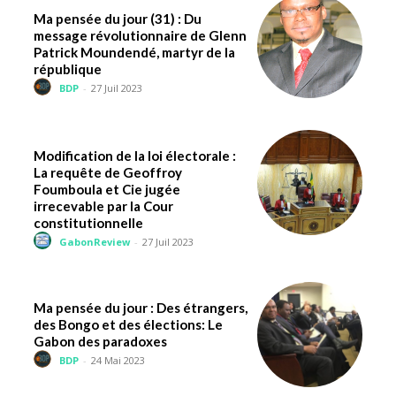
Ma pensée du jour (31) : Du
message révolutionnaire de Glenn
Patrick Moundendé, martyr de la
république
BDP
-
27 Juil 2023
Modification de la loi électorale :
La requête de Geoffroy
Foumboula et Cie jugée
irrecevable par la Cour
constitutionnelle
GabonReview
-
27 Juil 2023
Ma pensée du jour : Des étrangers,
des Bongo et des élections: Le
Gabon des paradoxes
BDP
-
24 Mai 2023