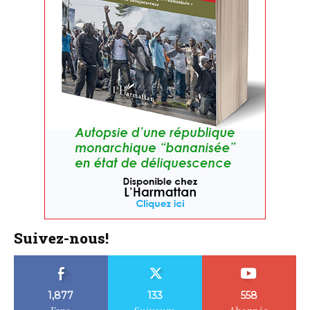
Suivez-nous!
1,877
133
558