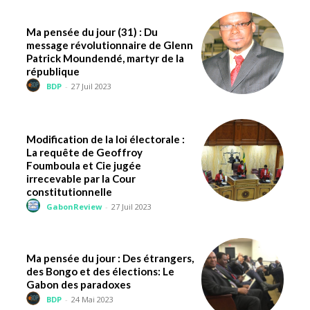
Ma pensée du jour (31) : Du
message révolutionnaire de Glenn
Patrick Moundendé, martyr de la
république
BDP
-
27 Juil 2023
Modification de la loi électorale :
La requête de Geoffroy
Foumboula et Cie jugée
irrecevable par la Cour
constitutionnelle
GabonReview
-
27 Juil 2023
Ma pensée du jour : Des étrangers,
des Bongo et des élections: Le
Gabon des paradoxes
BDP
-
24 Mai 2023