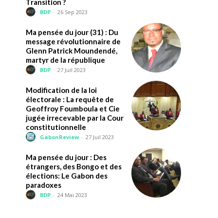
Transition ?
BDP
-
26 Sep 2023
Ma pensée du jour (31) : Du
message révolutionnaire de
Glenn Patrick Moundendé,
martyr de la république
BDP
-
27 Juil 2023
Modification de la loi
électorale : La requête de
Geoffroy Foumboula et Cie
jugée irrecevable par la Cour
constitutionnelle
GabonReview
-
27 Juil 2023
Ma pensée du jour : Des
étrangers, des Bongo et des
élections: Le Gabon des
paradoxes
BDP
-
24 Mai 2023