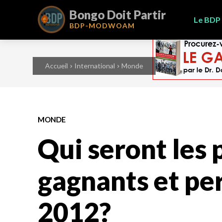
Bongo Doit Partir
Le BDP
BDP-
MODWOAM
Accueil
International
Monde
MONDE
Qui seront les 
gagnants et pe
2012?