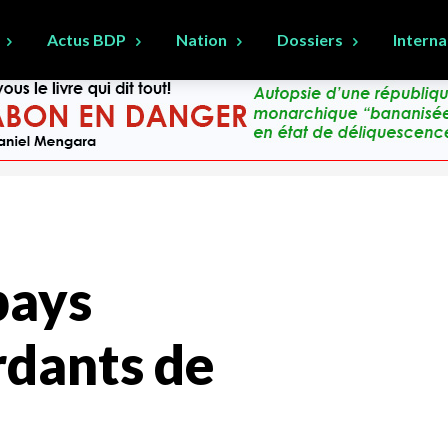
Actus BDP
Nation
Dossiers
Interna
pays
rdants de