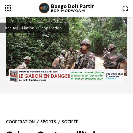
Bongo Doit Partir
BDP-
MODWOAM
Accueil
Nation
Coopération
Militaires français lors des Exercice M'Bira - Gabon du 11 au 12 juillet 2009
COOPÉRATION
SPORTS
SOCIÉTÉ