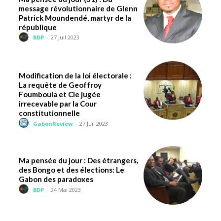
message révolutionnaire de Glenn
Patrick Moundendé, martyr de la
république
BDP
-
27 Juil 2023
Modification de la loi électorale :
La requête de Geoffroy
Foumboula et Cie jugée
irrecevable par la Cour
constitutionnelle
GabonReview
-
27 Juil 2023
Ma pensée du jour : Des étrangers,
des Bongo et des élections: Le
Gabon des paradoxes
BDP
-
24 Mai 2023