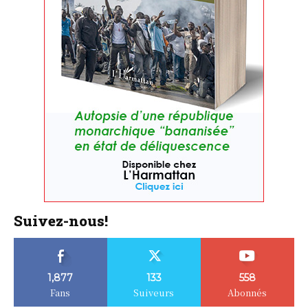
Suivez-nous!
1,877
133
558
Fans
Suiveurs
Abonnés