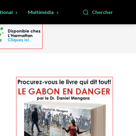
tional
Multimédia
Chercher