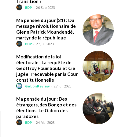
Transition ?
BDP
-
26 Sep 2023
Ma pensée du jour (31) : Du
message révolutionnaire de
Glenn Patrick Moundendé,
martyr de la république
BDP
-
27 Juil 2023
Modification de la loi
électorale : La requête de
Geoffroy Foumboula et Cie
jugée irrecevable par la Cour
constitutionnelle
GabonReview
-
27 Juil 2023
Ma pensée du jour : Des
étrangers, des Bongo et des
élections: Le Gabon des
paradoxes
BDP
-
24 Mai 2023