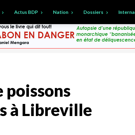
Actus BDP
Nation
Dossiers
Interna
e poissons
s à Libreville