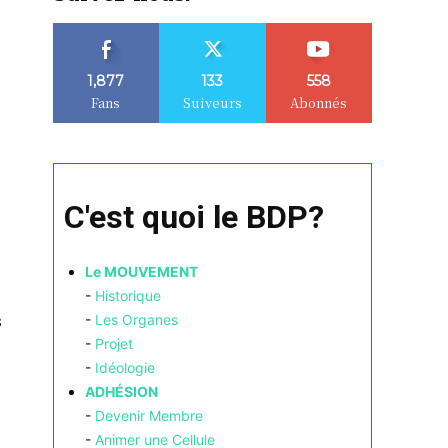
1,877
133
558
Fans
Suiveurs
Abonnés
C'est quoi le BDP?
Le MOUVEMENT
-
Historique
s
-
Les Organes
-
Projet
-
Idéologie
ADHÉSION
-
Devenir Membre
-
Animer une Cellule