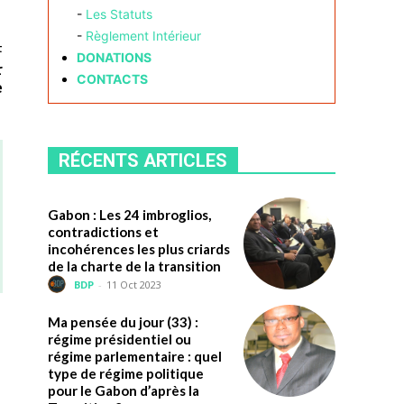
-
Les Statuts
-
Règlement Intérieur
t
DONATIONS
r
CONTACTS
e
RÉCENTS ARTICLES
Gabon : Les 24 imbroglios,
contradictions et
incohérences les plus criards
de la charte de la transition
BDP
-
11 Oct 2023
Ma pensée du jour (33) :
régime présidentiel ou
régime parlementaire : quel
type de régime politique
pour le Gabon d’après la