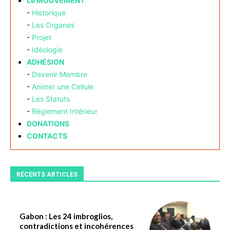
Le MOUVEMENT
-
Historique
-
Les Organes
-
Projet
-
Idéologie
ADHÉSION
-
Devenir Membre
-
Animer une Cellule
-
Les Statuts
-
Règlement Intérieur
DONATIONS
CONTACTS
RÉCENTS ARTICLES
Gabon : Les 24 imbroglios,
contradictions et incohérences