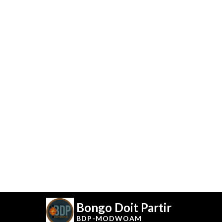
Bongo Doit Partir
BDP-
MODWOAM