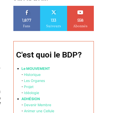
1,877
133
558
Fans
Suiveurs
Abonnés
C'est quoi le BDP?
e
Le MOUVEMENT
-
Historique
-
Les Organes
-
Projet
t
-
Idéologie
n
ADHÉSION
e
-
Devenir Membre
-
Animer une Cellule