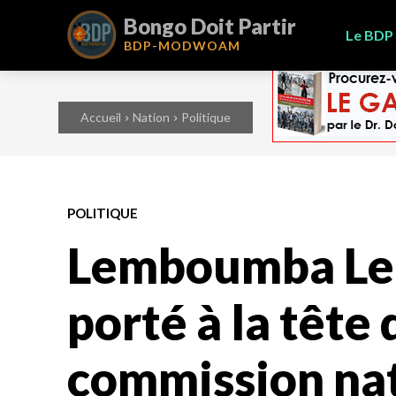
Bongo Doit Partir
Le BDP
BDP-
MODWOAM
Accueil
Nation
Politique
POLITIQUE
Lemboumba Le
porté à la tête 
commission nat