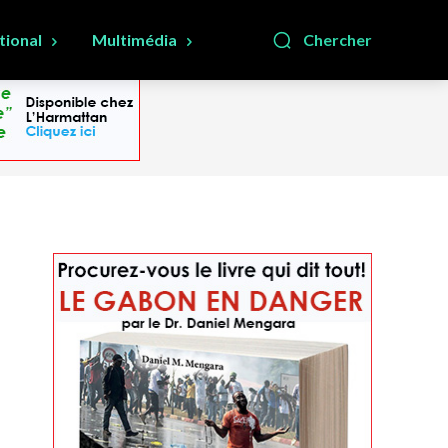
tional
Multimédia
Chercher