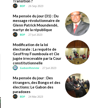
Transition ?
BDP
-
26 Sep 2023
Ma pensée du jour (31) : Du
message révolutionnaire de
Glenn Patrick Moundendé,
martyr de la république
BDP
-
27 Juil 2023
Modification de la loi
électorale : La requête de
Geoffroy Foumboula et Cie
jugée irrecevable par la Cour
constitutionnelle
GabonReview
-
27 Juil 2023
Ma pensée du jour : Des
étrangers, des Bongo et des
élections: Le Gabon des
paradoxes
BDP
-
24 Mai 2023