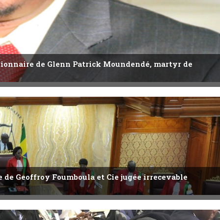
utionnaire de Glenn Patrick Moundendé, martyr de
ête de Geoffroy Foumboula et Cie jugée irrecevable