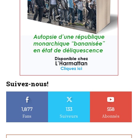
Suivez-nous!
1,877
133
558
Fans
Suiveurs
Abonnés