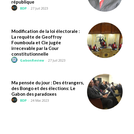
république
BDP
-
27 Juil 2023
Modification de la loi électorale :
La requête de Geoffroy
Foumboula et Cie jugée
irrecevable par la Cour
constitutionnelle
GabonReview
-
27 Juil 2023
Ma pensée du jour : Des étrangers,
des Bongo et des élections: Le
Gabon des paradoxes
BDP
-
24 Mai 2023