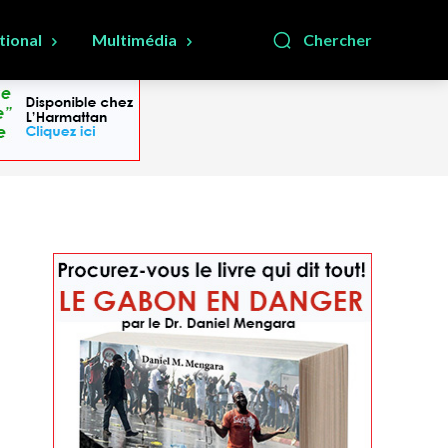
tional
Multimédia
Chercher