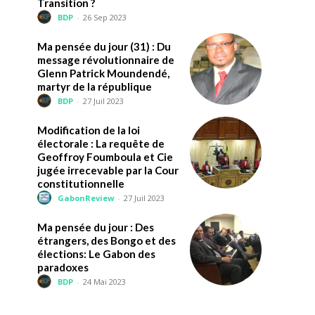
Transition ?
BDP
-
26 Sep 2023
Ma pensée du jour (31) : Du
message révolutionnaire de
Glenn Patrick Moundendé,
martyr de la république
BDP
-
27 Juil 2023
Modification de la loi
électorale : La requête de
Geoffroy Foumboula et Cie
jugée irrecevable par la Cour
constitutionnelle
GabonReview
-
27 Juil 2023
Ma pensée du jour : Des
étrangers, des Bongo et des
élections: Le Gabon des
paradoxes
BDP
-
24 Mai 2023