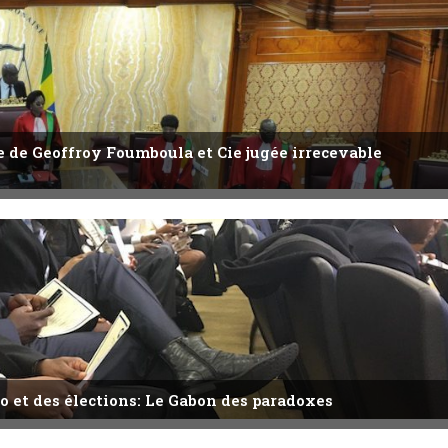
ête de Geoffroy Foumboula et Cie jugée irrecevable
o et des élections: Le Gabon des paradoxes