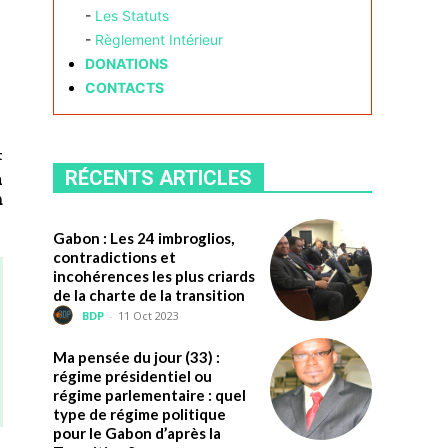
-
Les Statuts
-
Règlement Intérieur
DONATIONS
CONTACTS
t
RÉCENTS ARTICLES
n
m
Gabon : Les 24 imbroglios,
contradictions et
incohérences les plus criards
de la charte de la transition
BDP
-
11 Oct 2023
Ma pensée du jour (33) :
régime présidentiel ou
régime parlementaire : quel
type de régime politique
pour le Gabon d’après la