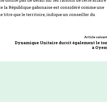
 donne pas de détail sur les raisons de cette affaire
 de la République gabonaise est considéré comme une
titre que le territoire, indique un conseiller du
Article suivan
Dynamique Unitaire durcit également le to
à Oye