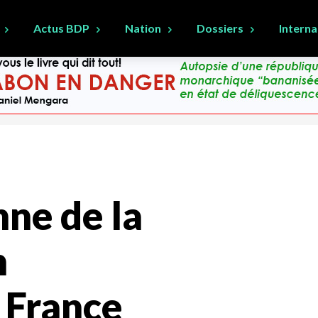
Actus BDP
Nation
Dossiers
Interna
nne de la
n
 France