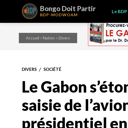
Bongo Doit Partir
Le BDP
BDP-
MODWOAM
Accueil
Nation
Divers
DIVERS
SOCIÉTÉ
Le Gabon s’éto
saisie de l’avio
présidentiel en